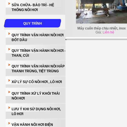
SỮA CHỮA- BẢO TRÌ - HỆ
THỐNG NỒI HƠI
QUY TRÌNH
Máy cuốn thép chịu nhiệt, inox
Giá:
Liên hệ
QUY TRÌNH VẬN HÀNH NỒI HƠI
ĐỐT DẦU
QUY TRÌNH VẬN HÀNH NỒI HƠI -
THAN, CỦI
QUY TRÌNH VẬN HÀNH NỒI HẤP
THANH TRÙNG, TIỆT TRÙNG
XỬ LÝ SỰ CỐ NỒI HƠI , LÒ HƠI
QUY TRÌNH XỬ LÝ KHÓI THẢI
NỒI HƠI
LƯU Ý KHI SỬ DỤNG NỒI HƠI,
LÒ HƠI
VẬN HÀNH NỒI HƠI ĐIỆN