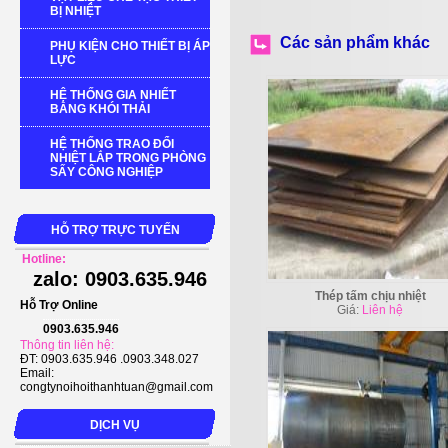
BỊ NHIỆT
Các sản phẩm khác
PHỤ KIỆN CHO THIẾT BỊ ÁP
LỰC
HỆ THỐNG GIA NHIẾT
BẰNG KHÓI THẢI
HỆ THỐNG TRAO ĐỔI
NHIỆT LẮP TRONG PHÒNG
SẤY CÔNG NGHIỆP
HỖ TRỢ TRỰC TUYẾN
Hotline:
zalo: 0903.635.946
Thép tấm chịu nhiệt
Hỗ Trợ Online
Giá:
Liên hệ
0903.635.946
Thông tin liên hệ:
ĐT: 0903.635.946 .0903.348.027
Email:
congtynoihoithanhtuan@gmail.com
DỊCH VỤ