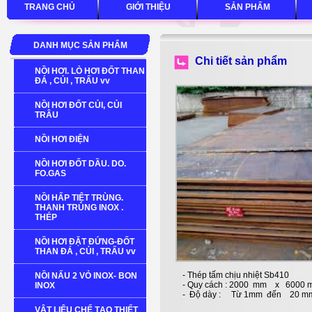
TRANG CHỦ
GIỚI THIỆU
SẢN PHẨM
DANH MỤC SẢN PHẨM
Chi tiết sản phẩm
NỒI HƠI. LÒ HƠI ĐỐT THAN
ĐÁ , CỦI , TRẤU vv
NỒI HƠI ĐỐT CỦI, CỦI
TRÂU
NỒI HƠI ĐIỆN
NỒI HƠI ĐỐT DẦU. DO.
FO.GAS
NỒI HẤP TIỆT TRÙNG.
THANH TRÙNG INOX .
THÉP
NỒI HƠI ĐẶT ĐỨNG-ĐỐT
THAN ĐÁ , CỦI , TRẤU vv
- Thép tấm chịu nhiệt Sb410
NỒI NẤU 2 VỎ INOX- BON
- Quy cách : 2000 mm x 6000
INOX
- Độ dày : Từ 1mm đến 20 m
VẬT LIỆU CHẾ TẠO THIẾT