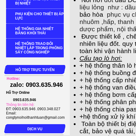
BỊ NHIỆT
liệu
lỏng như :
dầu
bảo hòa
phục vụ c
PHỤ KIỆN CHO THIẾT BỊ ÁP
LỰC
nhuôm ,hấp, thanh 
dược phẩm, nội thấ
HỆ THỐNG GIA NHIẾT
BẰNG KHÓI THẢI
Được thiết kế , ch
nhiên liệu đốt. quy 
HỆ THỐNG TRAO ĐỔI
NHIỆT LẮP TRONG PHÒNG
toàn khi vận hành l
SẤY CÔNG NGHIỆP
Cấu tạo lò hơi:
+ hệ thống thân lò 
HỖ TRỢ TRỰC TUYẾN
+ hệ thống buồng đ
Hotline:
+ hệ thống cấp nhiê
zalo: 0903.635.946
+ hệ thống van điề
Hỗ Trợ Online
+ hệ thống bơm cấ
0903.635.946
+ hệ thống phân ph
Thông tin liên hệ:
+ hệ thống chia pa
ĐT: 0903.635.946 .0903.348.027
Email:
+hệ thống xử lý khí
congtynoihoithanhtuan@gmail.com
Toàn bộ thiết bị đ
DỊCH VỤ
cắt, bảo vệ quá tả