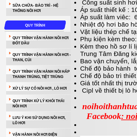
Công suất sinh hơ
SỮA CHỮA- BẢO TRÌ - HỆ
Áp suất thiết kế :
THỐNG NỒI HƠI
Áp suất làm viêc: 
Nhiệt độ hơi bão 
QUY TRÌNH
Vật liệu thép chế t
Phụ kiện kèm theo:
QUY TRÌNH VẬN HÀNH NỒI HƠI
ĐỐT DẦU
Kèm theo hồ sơ lí l
Trung Tâm Đăng k
QUY TRÌNH VẬN HÀNH NỒI HƠI -
Bao vận chuyển, lắ
THAN, CỦI
Chế độ bảo hành to
QUY TRÌNH VẬN HÀNH NỒI HẤP
Chế độ bảo trì thi
THANH TRÙNG, TIỆT TRÙNG
Giá tốt nhất thị trư
XỬ LÝ SỰ CỐ NỒI HƠI , LÒ HƠI
Cipl về thiết bị lò 
QUY TRÌNH XỬ LÝ KHÓI THẢI
noihoithanhtu
NỒI HƠI
Facebook
: no
LƯU Ý KHI SỬ DỤNG NỒI HƠI,
LÒ HƠI
VẬN HÀNH NỒI HƠI ĐIỆN