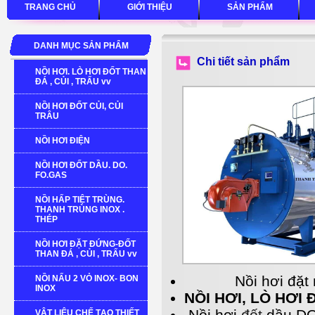
TRANG CHỦ
GIỚI THIỆU
SẢN PHẨM
DANH MỤC SẢN PHẨM
Chi tiết sản phẩm
NỒI HƠI. LÒ HƠI ĐỐT THAN
ĐÁ , CỦI , TRẤU vv
NỒI HƠI ĐỐT CỦI, CỦI
TRÂU
NỒI HƠI ĐIỆN
NỒI HƠI ĐỐT DẦU. DO.
FO.GAS
NỒI HẤP TIỆT TRÙNG.
THANH TRÙNG INOX .
THÉP
NỒI HƠI ĐẶT ĐỨNG-ĐỐT
THAN ĐÁ , CỦI , TRẤU vv
Nồi hơi đặt 
NỒI NẤU 2 VỎ INOX- BON
INOX
NỒI HƠI, LÒ HƠI 
Nồi hơi
đốt
dầu D
VẬT LIỆU CHẾ TẠO THIẾT