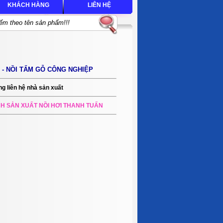
KHÁCH HÀNG
LIÊN HỆ
 - NỒI TẨM GỖ CÔNG NGHIỆP
ng liên hệ nhà sản xuất
H SẢN XUẤT NỒI HƠI THANH TUẤN