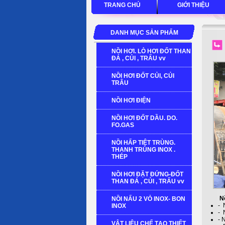
TRANG CHỦ
GIỚI THIỆU
DANH MỤC SẢN PHẨM
NỒI HƠI. LÒ HƠI ĐỐT THAN
ĐÁ , CỦI , TRẤU vv
NỒI HƠI ĐỐT CỦI, CỦI
TRÂU
NỒI HƠI ĐIỆN
NỒI HƠI ĐỐT DẦU. DO.
FO.GAS
NỒI HẤP TIỆT TRÙNG.
THANH TRÙNG INOX .
THÉP
NỒI HƠI ĐẶT ĐỨNG-ĐỐT
THAN ĐÁ , CỦI , TRẤU vv
Nồ
NỒI NẤU 2 VỎ INOX- BON
- 
INOX
- 
- 
VẬT LIỆU CHẾ TẠO THIẾT