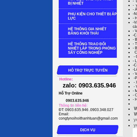
- 
BỊ NHIỆT
- 
- 
-N
PHỤ KIỆN CHO THIẾT BỊ ÁP
- 
LỰC
-V
cà
HỆ THỐNG GIA NHIẾT
- 
BẰNG KHÓI THẢI
-C
- 
- 
HỆ THỐNG TRAO ĐỔI
- 
NHIỆT LẮP TRONG PHÒNG
C
SẤY CÔNG NGHIỆP
- 
- 
-C
-L
HỖ TRỢ TRỰC TUYẾN
- 
-P
Hotline:
- 
zalo: 0903.635.946
- 
- 
Hỗ Trợ Online
- 
- 
0903.635.946
Thông tin liên hệ:
W
ĐT: 0903.635.946 .0903.348.027
W
Email:
congtynoihoithanhtuan@gmail.com
y
y
DỊCH VỤ