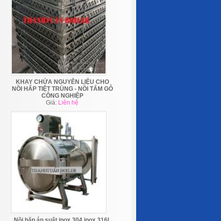
KHAY CHỨA NGUYÊN LIỆU CHO
NỒI HẤP TIỆT TRÙNG - NỒI TẨM GỖ
CÔNG NGHIỆP
Giá:
Liên hệ
Nồi hấp áp suất inox 304 inox 316L