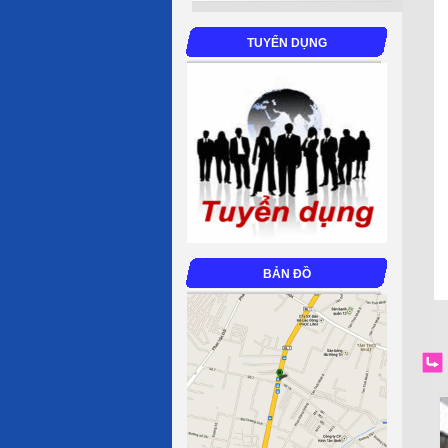
TUYỂN DỤNG
BẢN ĐỒ