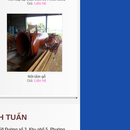
Giá:
Liên hệ
Nồi tẩm gỗ
Giá:
Liên hệ
H TUẤN
58 Đường số 3, Khu phố 5, Phường