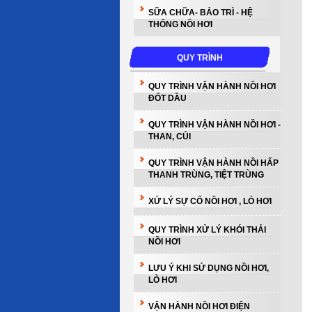
SỮA CHỮA- BẢO TRÌ - HỆ
THỐNG NỒI HƠI
QUY TRÌNH
QUY TRÌNH VẬN HÀNH NỒI HƠI
ĐỐT DẦU
QUY TRÌNH VẬN HÀNH NỒI HƠI -
THAN, CỦI
QUY TRÌNH VẬN HÀNH NỒI HẤP
THANH TRÙNG, TIỆT TRÙNG
XỬ LÝ SỰ CỐ NỒI HƠI , LÒ HƠI
QUY TRÌNH XỬ LÝ KHÓI THẢI
NỒI HƠI
LƯU Ý KHI SỬ DỤNG NỒI HƠI,
LÒ HƠI
VẬN HÀNH NỒI HƠI ĐIỆN