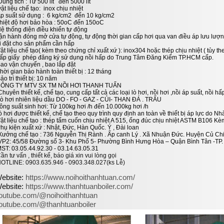
Dung tích : Từ 500 lít đến 5000 lít
vật liệu chế tạo: inox chịu nhiệt
Áp suất sử dụng : 6 kg/cm2 đến 10 kg/cm2
hiệt độ hơi bảo hòa : 50oC đến 150oC
Hệ thống điện điều khiển tự động
ận hành đóng mở cửa tự động, tự động thời gian cấp hơi qua van điều áp lưu lượng
i đặt cho sản phẩm cần hấp
Vật liệu chế tạo( kèm theo chứng chỉ xuất xứ ): inox304 hoặc thép chịu nhiệt ( tủy 
ấp giấy phép đăng ký sử dụng nồi hấp do Trung Tâm Đăng Kiểm TP.HCM cấp.
Bao vận chuyển , bao lắp đặt
Thời gian bảo hành toàn thiết bị : 12 tháng
Bảo trì thiết bị: 10 năm
ÔNG TY MTV SX TM NỒI HƠI THANH TUẤN
Chuyên thiết kế, chế tạo, cung cấp tất cả các loại lò hơi, nồi hơi ,nồi áp suất, nồi hấp
Lò hơi nhiên liệu dầu DO - FO - GAZ - CỦI- THAN ĐÁ . TRẤU
ông suất sinh hơi: Từ 100kg hơi /h đến 10.000kg hơi /h
ò hơi được thiết kế, chế tạo theo quy trình quy định an toàn về thiết bị áp lực do 
Vật liệu chế tạo : thép tấm cuốn chịu nhiệt A 515, ống đúc chịu nhiệt ASTM B106 Kè
hụ kiện xuất xứ : Nhật, Đức, Hàn Quốc. Ý , Đài loan
Xưởng chế tạo : 736 Nguyễn Thị Rành . Ấp canh Lý . Xã Nhuận Đức. Huyện Củ C
VP2: 45/58 Đường số 3- Khu Phố 5- Phường Bình Hưng Hòa – Quận Bình Tân -TP
MST: 03.05.44.92.30 - 03.14.63.05.31
Cần tư vấn , thiết kế, báo giá xin vui lòng gọi
HOTLINE: 0903.635.946 - 0903.348.027(ks Lễ)
ebsite:
https://www.noihoithanhtuan.com/
ebsite:
https://www.thanhtuanboiler.com/
outube.com/@noihoithanhtuan
outube.com/@thanhtuanboiler