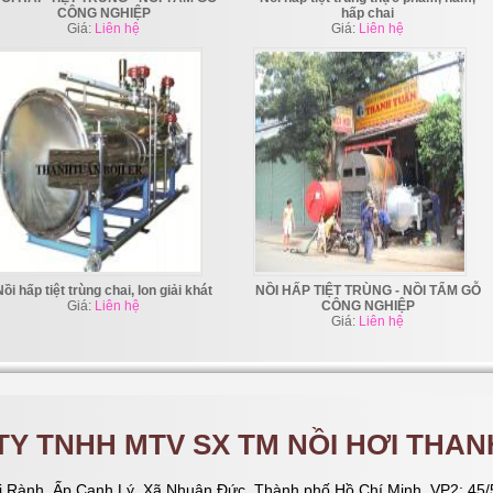
CÔNG NGHIỆP
hấp chai
Giá:
Liên hệ
Giá:
Liên hệ
Nồi hấp tiệt trùng chai, lon giải khát
NỒI HẤP TIỆT TRÙNG - NỒI TẨM GỖ
Giá:
Liên hệ
CÔNG NGHIỆP
Giá:
Liên hệ
TY TNHH MTV SX TM NỒI HƠI THAN
 Rành, Ấp Canh Lý, Xã Nhuận Đức, Thành phố Hồ Chí Minh. VP2: 45/