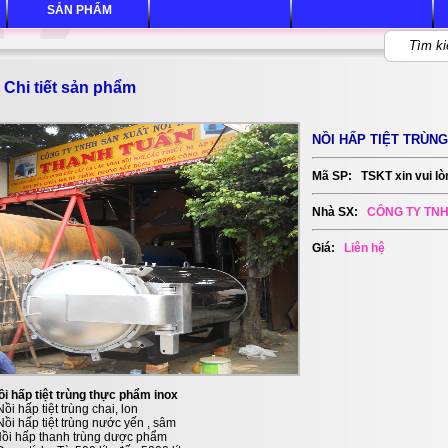
SẢN PHẨM
Chi tiết sản phẩm
NỒI HẤP TIỆT TRÙNG
Mã SP:
TSKT xin vui lò
Nhà SX:
CÔNG TY TNH
Giá:
Liên hệ
i hấp tiệt trùng thực phẩm inox
Nồi hấp tiệt trùng chai, lon
Nồi hấp tiệt trùng nước yến , sâm
Nồi hấp thanh trùng dược phẩm